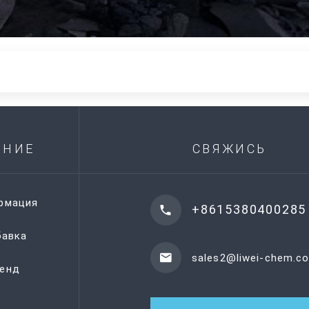
АНИЕ
СВЯЖИСЬ
рмация
+8615380400285
авка
sales2@liwei-chem.c
енд