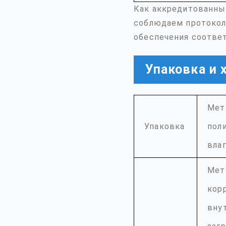
Как аккредитованны
соблюдаем протокол
обеспечения соотве
Упаковка и 
Мет
Упаковка
пол
вла
Мет
кор
вну