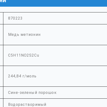
ии
870223
Медь метионин
C5H11NO2S2Cu
244,84 г/моль
Сине-зеленый порошок
Водорастворимый