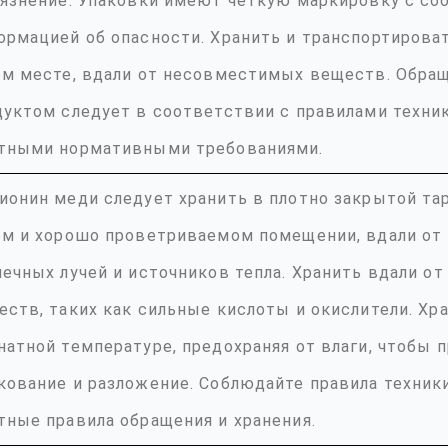
рязнение. Упаковки имеют чёткую маркировку с с
ормацией об опасности. Хранить и транспортироват
ом месте, вдали от несовместимых веществ. Обращ
дуктом следует в соответствии с правилами техни
тными нормативными требованиями.
ионин меди следует хранить в плотно закрытой тар
ом и хорошо проветриваемом помещении, вдали от
нечных лучей и источников тепла. Хранить вдали о
еств, таких как сильные кислоты и окислители. Хр
натной температуре, предохраняя от влаги, чтобы 
кование и разложение. Соблюдайте правила техник
тные правила обращения и хранения.