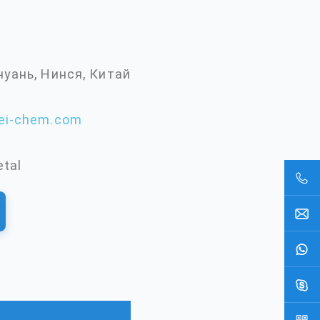
чуань, Нинся, Китай
ei-chem.com
etal