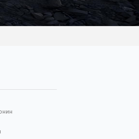
онин
и