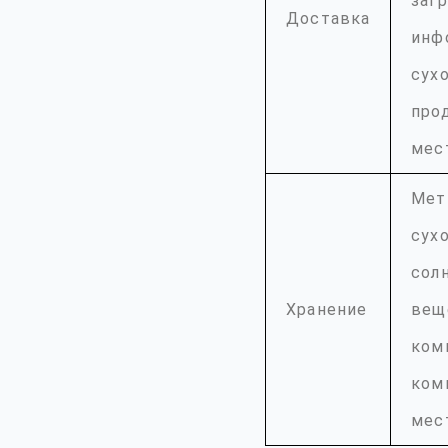
заг
Доставка
инф
сух
про
мес
Мет
сух
сол
Хранение
вещ
ком
ком
мес