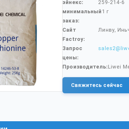
эйнекс:
259-214-6
минимальный
1 г
заказ:
Сайт
Линву, Инь
Factroy:
Запрос
sales2@liw
цены:
Производитель:
Liwei M
Свяжитесь сейчас