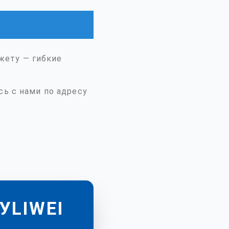
жету — гибкие
сь с нами по адресу
УLIWEI