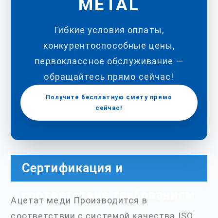
METAL
Гибкие условия оплаты,
конкурентоспособные цены,
первоклассное обслуживание —
обращайтесь прямо сейчас!
Получите бесплатную смету прямо
сейчас!
Сертификация и
соответствие требованиям
Ацетат меди Производится в
соответствии с системой качества ISO