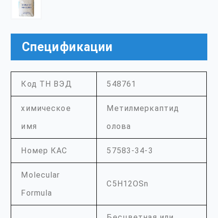
Спецификации
Код ТН ВЭД
548761
химическое
Метилмеркаптид
имя
олова
Номер КАС
57583-34-3
Molecular
C5H12OSn
Formula
Бесцветная или