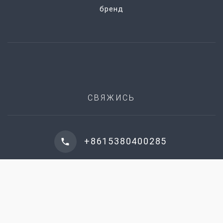
бренд
СВЯЖИСЬ
+8615380400285
sales2@liwei-chem.com
ЗАПРОСИТЬ РАСЦЕНКИ